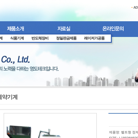
AD
계
식품기계
반도체장비
정밀판금제품
레이저가공품
제약기계
제품명: 벨트형 정제