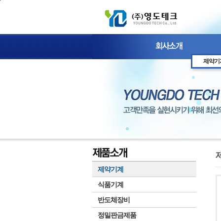
본문 바로가기
제약기
제약기계
식품기계
반도체장비
정밀판금제품