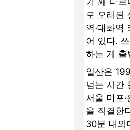
가 꽤 다르
로 오래된 
역·대화역
어 있다. 
하는 게 출
일산은 19
넘는 시간
서울 마포
을 직결한
30분 내외