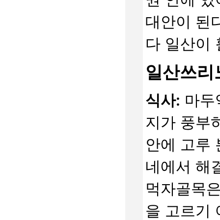
대안이 된다
다 일산이 
일산쓰리노
식사:
마두역
지가 풍부하
안에 고루 
네에서 해
먹자골목은
을 고르기 