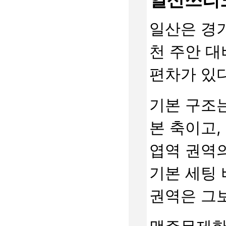
일산은 경
천 주안 대
편차가 있다
기본 구조는
본 축이고,
엽역 권역
기본 세팅 
권역은 그