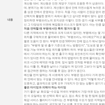
계산동 대비:
계산동은 인천 계양구 기반의 조용한 주거 상권이다.
데, 분위기는 꽤 다르다. 계산동이 동네 안에 자연스럽게 녹아든 
흥 상권 안에서 운영되는 구조다. 처음 가는 사람이 긴장감 없이 
선택지와 활발한 분위기 속에서 즐기고 싶다면 부평이 맞다. 같은
내용
정리하면 부평쓰리노의 포지션은 이렇다. 인천·경기·서울 서부를 통
신 그 다양성의 이면에 복잡함과 리스크가 함께 있다. 아는 만큼 잘
처음 연락할 때 부평에서만 특히 챙겨야 할 것
다른 지역에서의 첫 연락과 크게 다르지 않지만, 부평에서는 몇 가
위치를 구체적으로 물어봐야 한다.
"부평쓰리노 어디예요?"라고 물
별로 도움이 안 된다. 부평역 반경 500미터 안에 업소가 워낙 많
없다. "부평역 몇 번 출구 기준으로 어느 방향인지", "도보로 몇 
픽업 가능 여부와 픽업 위치를 명확히 하자.
부평 업소들은 대부분 
에서 기다려야 하는지, 몇 번 출구가 픽업 포인트인지 미리 확인해
차가 있다면 주차 가능 여부와 주차 방법까지 한 번에 물어보는 게
피크 시간대 예약은 며칠 전에.
앞서 말한 것처럼 부평은 수요가 
최소 이틀 전, 특별한 날이나 기념일이 껴 있다면 그보다 더 일찍 잡
로 접근하면 원하는 자리를 못 잡는 경우가 생긴다.
예산을 먼저 말하는 게 서로에게 낫다.
부평은 업소마다 가격 편차가
위 안에서 맞는 구성을 안내받을 수 있다. 예산 없이 "어떻게 되냐
모호하고, 결과적으로 양쪽 모두 기대치가 안 맞는 상황이 생기기 
좋은 타이밍과 피해야 하는 타이밍
가기 좋은 날:
화요일~수요일 저녁이 부평에서 가장 여유 있는 타이
진 이 요일에는 방 선택의 폭이 넓고, 업소 측도 한 팀 한 팀에 집
체감 서비스 퀄리티가 다르다는 건 부평처럼 수요가 많은 지역일수
피해야 하는 타이밍:
금요일 밤 7시 이후, 토요일 저녁 전반은 부