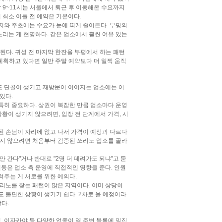
밤 9~11시는 서울에서 퇴근 후 이동해온 수요까지
 최소 이틀 전 예약은 기본이다.
지와 주초에는 수요가 눈에 띄게 줄어든다. 부평의
리는 게 현명하다. 같은 업소에서 훨씬 여유 있는
된다. 귀성 전 마지막 한잔을 부평에서 하는 패턴
 계획하고 있다면 일반 주말 예약보다 더 일찍 움직
도 단골이 생기고 재방문이 이어지는 업소에는 이
있다.
특히 중요하다. 상권이 복잡한 만큼 업소마다 운영
상황이 생기지 않으려면, 입장 전 단계에서 가격, 시
된 손님이 자리에 앉고 나서 가격이 예상과 다르다
들지 않으려면 처음부터 검증된 쓰리노 업소를 골라
 간다"거나 반대로 "2명 더 데려가도 되냐"고 묻
변동은 업소 측 운영에 직접적인 영향을 준다. 인원
려주는 게 서로를 위한 예의다.
쓰리노를 찾는 패턴이 많은 지역이다. 이미 상당히
도 불편한 상황이 생기기 쉽다. 2차로 올 예정이라
다.
, 이자카야 등 다양한 업종이 역 주변 블록에 밀집