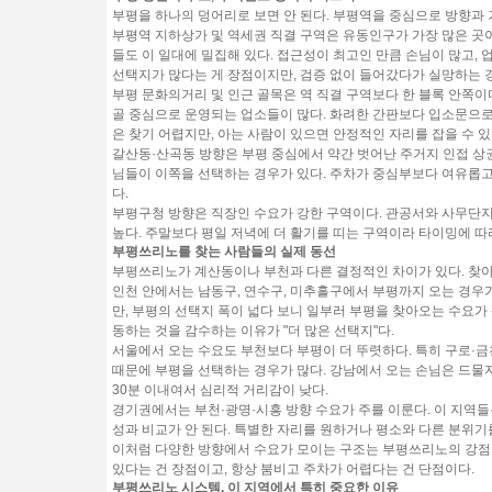
부평을 하나의 덩어리로 보면 안 된다. 부평역을 중심으로 방향과 
부평역 지하상가 및 역세권 직결 구역
은 유동인구가 가장 많은 곳이
들도 이 일대에 밀집해 있다. 접근성이 최고인 만큼 손님이 많고, 
선택지가 많다는 게 장점이지만, 검증 없이 들어갔다가 실망하는 
부평 문화의거리 및 인근 골목
은 역 직결 구역보다 한 블록 안쪽이
골 중심으로 운영되는 업소들이 많다. 화려한 간판보다 입소문으로 
은 찾기 어렵지만, 아는 사람이 있으면 안정적인 자리를 잡을 수 있
갈산동·산곡동 방향
은 부평 중심에서 약간 벗어난 주거지 인접 상
님들이 이쪽을 선택하는 경우가 있다. 주차가 중심부보다 여유롭고
다.
부평구청 방향
은 직장인 수요가 강한 구역이다. 관공서와 사무단지
높다. 주말보다 평일 저녁에 더 활기를 띠는 구역이라 타이밍에 따
부평쓰리노를 찾는 사람들의 실제 동선
부평쓰리노가 계산동이나 부천과 다른 결정적인 차이가 있다. 찾
인천 안에서는 남동구, 연수구, 미추홀구에서 부평까지 오는 경우가
만, 부평의 선택지 폭이 넓다 보니 일부러 부평을 찾아오는 수요가 
동하는 것을 감수하는 이유가 "더 많은 선택지"다.
서울에서 오는 수요도 부천보다 부평이 더 뚜렷하다. 특히 구로·
때문에 부평을 선택하는 경우가 많다. 강남에서 오는 손님은 드물
30분 이내여서 심리적 거리감이 낮다.
경기권에서는 부천·광명·시흥 방향 수요가 주를 이룬다. 이 지역들
성과 비교가 안 된다. 특별한 자리를 원하거나 평소와 다른 분위기
이처럼 다양한 방향에서 수요가 모이는 구조는 부평쓰리노의 강점
있다는 건 장점이고, 항상 붐비고 주차가 어렵다는 건 단점이다.
부평쓰리노 시스템, 이 지역에서 특히 중요한 이유