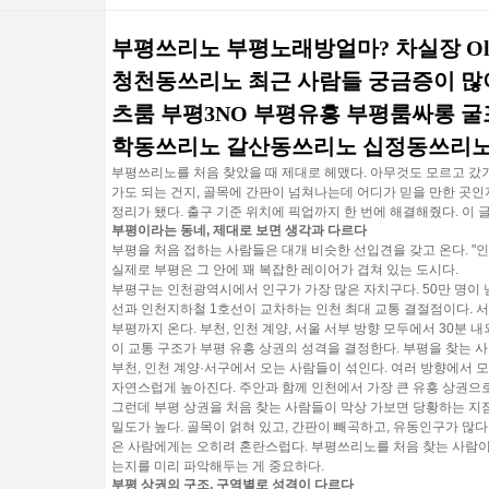
부평쓰리노 부평노래방얼마? 차실장 OlO
청천동쓰리노 최근 사람들 궁금증이 많
츠룸 부평3NO 부평유흥 부평룸싸롱 
학동쓰리노 갈산동쓰리노 십정동쓰리노
부평쓰리노를 처음 찾았을 때 제대로 헤맸다. 아무것도 모르고 갔기
가도 되는 건지, 골목에 간판이 넘쳐나는데 어디가 믿을 만한 곳인
정리가 됐다. 출구 기준 위치에 픽업까지 한 번에 해결해줬다. 이 
부평이라는 동네, 제대로 보면 생각과 다르다
부평을 처음 접하는 사람들은 대개 비슷한 선입견을 갖고 온다. "
실제로 부평은 그 안에 꽤 복잡한 레이어가 겹쳐 있는 도시다.
부평구는 인천광역시에서 인구가 가장 많은 자치구다. 50만 명이 
선과 인천지하철 1호선이 교차하는 인천 최대 교통 결절점이다. 서
부평까지 온다. 부천, 인천 계양, 서울 서부 방향 모두에서 30분 
이 교통 구조가 부평 유흥 상권의 성격을 결정한다. 부평을 찾는 사
부천, 인천 계양·서구에서 오는 사람들이 섞인다. 여러 방향에서 
자연스럽게 높아진다. 주안과 함께 인천에서 가장 큰 유흥 상권으로
그런데 부평 상권을 처음 찾는 사람들이 막상 가보면 당황하는 지
밀도가 높다. 골목이 얽혀 있고, 간판이 빼곡하고, 유동인구가 많다
은 사람에게는 오히려 혼란스럽다. 부평쓰리노를 처음 찾는 사람이
는지를 미리 파악해두는 게 중요하다.
부평 상권의 구조, 구역별로 성격이 다르다