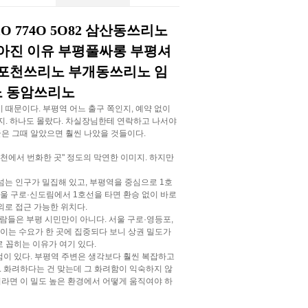
 774O 5O82 삼산동쓰리노
아진 이유 부평풀싸롱 부평셔
굴포천쓰리노 부개동쓰리노 임
 동암쓰리노
 때문이다. 부평역 어느 출구 쪽인지, 예약 없이
지. 하나도 몰랐다. 차실장님한테 연락하고 나서야
글은 그때 알았으면 훨씬 나았을 것들이다.
인천에서 번화한 곳" 정도의 막연한 이미지. 하지만
넘는 인구가 밀집해 있고, 부평역을 중심으로 1호
울 구로·신도림에서 1호선을 타면 환승 없이 바로
내외로 접근 가능한 위치다.
람들은 부평 시민만이 아니다. 서울 구로·영등포,
모이는 수요가 한 곳에 집중되다 보니 상권 밀도가
 꼽히는 이유가 여기 있다.
점이 있다. 부평역 주변은 생각보다 훨씬 복잡하고
. 화려하다는 건 맞는데 그 화려함이 익숙하지 않
라면 이 밀도 높은 환경에서 어떻게 움직여야 하