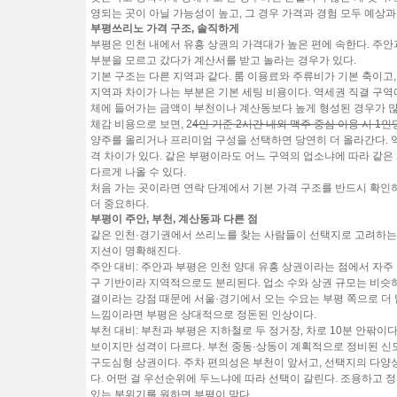
영되는 곳이 아닐 가능성이 높고, 그 경우 가격과 경험 모두 예상과
부평쓰리노 가격 구조, 솔직하게
부평은 인천 내에서 유흥 상권의 가격대가 높은 편에 속한다. 주안
부분을 모르고 갔다가 계산서를 받고 놀라는 경우가 있다.
기본 구조는 다른 지역과 같다. 룸 이용료와 주류비가 기본 축이고,
지역과 차이가 나는 부분은 기본 세팅 비용이다. 역세권 직결 구역
체에 들어가는 금액이 부천이나 계산동보다 높게 형성된 경우가 많
체감 비용으로 보면, 2
4인 기준 2시간 내외 맥주 중심 이용 시 1인당
양주를 올리거나 프리미엄 구성을 선택하면 당연히 더 올라간다. 역
격 차이가 있다. 같은 부평이라도 어느 구역의 업소냐에 따라 같은 
다르게 나올 수 있다.
처음 가는 곳이라면 연락 단계에서 기본 가격 구조를 반드시 확인하
더 중요하다.
부평이 주안, 부천, 계산동과 다른 점
같은 인천·경기권에서 쓰리노를 찾는 사람들이 선택지로 고려하는
지션이 명확해진다.
주안 대비:
주안과 부평은 인천 양대 유흥 상권이라는 점에서 자주
구 기반이라 지역적으로도 분리된다. 업소 수와 상권 규모는 비슷하
결이라는 강점 때문에 서울·경기에서 오는 수요는 부평 쪽으로 더 
느낌이라면 부평은 상대적으로 정돈된 인상이다.
부천 대비:
부천과 부평은 지하철로 두 정거장, 차로 10분 안팎이
보이지만 성격이 다르다. 부천 중동·상동이 계획적으로 정비된 신
구도심형 상권이다. 주차 편의성은 부천이 앞서고, 선택지의 다양
다. 어떤 걸 우선순위에 두느냐에 따라 선택이 갈린다. 조용하고 
있는 분위기를 원하면 부평이 맞다.