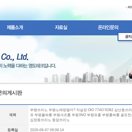
AD
공지
문의게시판
부평쓰리노 부평노래방얼마? 차실장 OlO 774O 5O82 삼산동
제목
유 부평풀싸롱 부평셔츠룸 부평3NO 부평유흥 부평룸싸롱 굴포
십정동쓰리노 동암쓰리노
등록일
2026-06-07 09:08:14