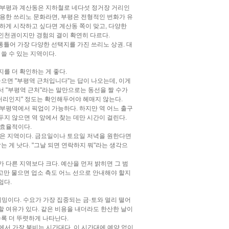
 부평과 계산동은 지하철로 네다섯 정거장 거리인
조용한 쓰리노 문화라면, 부평은 전형적인 번화가 유
편하게 시작하고 싶다면 계산동 쪽이 맞고, 다양한
 인천권이지만 경험의 결이 확연히 다르다.
틀어 가장 다양한 선택지를 가진 쓰리노 상권. 대
 쓸 수 있는 지역이다.
지를 더 확인하는 게 좋다.
으면 "부평역 근처입니다"는 답이 나오는데, 이게
아서 "부평역 근처"라는 말만으로는 동선을 짤 수가
분 거리인지" 정도는 확인해두어야 헤매지 않는다.
부평역에서 픽업이 가능하다. 하지만 역 어느 출구
두지 않으면 역 앞에서 찾는 데만 시간이 걸린다.
 효율적이다.
많은 지역이다. 금요일이나 토요일 저녁을 원한다면
는 게 낫다. "그날 되면 연락하지 뭐"라는 생각으
 다른 지역보다 크다. 예산을 먼저 밝히면 그 범
"고만 물으면 업소 측도 어느 선으로 안내해야 할지
쉽다.
밍이다. 수요가 가장 집중되는 금·토와 멀리 떨어
중할 여유가 있다. 같은 비용을 내더라도 한산한 날이
록 더 뚜렷하게 나타난다.
평에서 가장 붐비는 시간대다. 이 시간대에 예약 없이