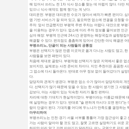
해 있어서 쓰리노 전 1차 식사 장소를 찾는 데 어렵지 않다. 다만
있으니 식사 예약도 함께 챙기는 게 낫다.
대리운전:
부평은 대리운전 수요가 많아서 배차가 빠른 편이다. 심
앱 기반 서비스가 잘 되어 있고, 필요하면 업소에 연결을 요청할 수
주차:
앞서 언급했지만 부평역 주변 주차는 어렵다. 대안으로 부평
을 이용하는 경우가 있다. 업소에 미리 주차 정보를 물어보면 인근
심야 해장:
부평역 인근에 24시간 운영하는 해장국집과 설렁탕집이 
해결할 수 있다. 편의점도 촘촘하게 있어서 간단한 야식 해결은 어
부평쓰리노, 단골이 되는 사람들의 공통점
부평은 선택지가 많은 만큼 이곳저곳 옮겨 다니는 사람도 많고, 한 
사람들을 보면 패턴이 있다.
처음에 제대로 골랐다.
부평처럼 선택지가 많은 지역에서 좋은 업소
보이지만, 실제로는 사전 준비의 차이다. 지인 추천이든 꼼꼼한 사
그 업소에 다시 돌아온다. 반대로 아무 정보 없이 들어갔다가 실
다.
담당자와 관계가 생겼다.
부평은 업소 수가 많아서 담당자와의 개인
다. 선택지가 많기 때문에 믿을 수 있는 한 사람이 생기면 그 사람
감보다, 아는 사람이 있는 익숙한 자리가 훨씬 편하다.
자리에 대한 기대치가 현실적이었다.
부평이라는 이름값 때문에 대
에 실망하는 경우가 있다. 반대로 "술 편하게 마시다 오면 된다"
람이 단골이 된다. 기대치를 어디에 두느냐가 만족도를 결정하는 
마무리하며
부평쓰리노는 인천·경기·서울 서부를 통틀어 가장 접근성이 좋고 
가는 사람이 알아야 할 것도 많고, 잘못 고르면 실망하기도 쉬운 곳
하지만 미리 알고 가면 이야기가 달라진다. 어느 구역으로 갈지, 예