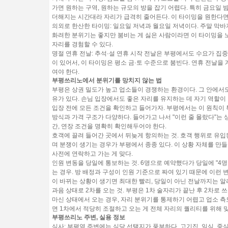
가면 원하는 구역, 원하는 규모의 방을 잡기 어렵다. 특히 금요일 
더해지는 시간대라 자리가 급격히 줄어든다. 이 타이밍을 원한다면
의외로 한산한 타이밍:
일요일 저녁과 월요일 저녁이다. 주말 막바
화려한 분위기는 좋지만 붐비는 게 싫은 사람이라면 이 타이밍을 노
자리를 경험할 수 있다.
명절 연휴 전날:
추석·설 연휴 시작 전날은 부평에서도 수요가 집중
이 있어서, 이 타이밍은 평소 금·토 수준으로 붐빈다. 연휴 전날을
여야 한다.
부평쓰리노에서 분위기를 망치지 않는 법
부평은 상권 밀도가 높고 업소들이 경쟁하는 환경이다. 그 안에서
유가 있다. 손님 입장에서도 좋은 자리를 유지하는 데 자기 역할이 
입장 전에 모든 조건을 확인하고 들어가자.
부평에서는 이 원칙이 
방식과 가격 구조가 다양하다. 들어가고 나서 "이런 줄 몰랐다"는 
간, 연장 조건을 명확히 확인해두어야 한다.
호객에 끌려 들어간 곳에서 뒤늦게 항의하는 것.
호객 행위로 유입
며 분쟁이 생기는 경우가 부평에서 종종 있다. 이 상황 자체를 만
사전에 연락하고 가는 게 맞다.
인원 변동을 당일에 통보하는 것.
6명으로 예약했다가 당일에 "4명만
는 경우. 방 배정과 구성이 인원 기준으로 짜여 있기 때문에 이런 
이 바뀌는 상황이 생기면 최대한 빨리, 당일이 아닌 전날까지는 알
과음 상태로 2차를 오는 것.
부평은 1차 술자리가 끝난 후 2차로 
마신 상태에서 오는 경우, 자리 분위기를 통제하기 어렵고 업소 측
면 1차에서 적당히 조절하고 오는 게 전체 자리의 퀄리티를 위해 맞
부평쓰리노 주변, 실용 정보
식사:
부평역 주변에는 식당 선택지가 풍부하다. 고기집, 일식, 중식