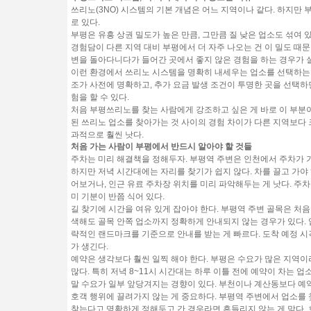
쓰리노(3NO) 시스템의 기본 개념은 어느 지역이나 같다. 하지만 
로 있다.
부평은 유흥 상권 밀도가 높은 만큼, 그만큼 질 낮은 업소도 섞여 있
경험담이 다른 지역 대비 부평에서 더 자주 나오는 건 이 밀도 때문
변을 돌아다니다가 들어간 곳에서 좋지 않은 경험을 하는 경우가 
이런 환경에서 쓰리노 시스템을 명확히 내세우는 업소를 선택하는 
조가 사전에 명확하고, 추가 요금 발생 조건이 투명한 곳을 선택
험을 할 수 있다.
처음 부평쓰리노를 찾는 사람에게 강조하고 싶은 게 바로 이 부분
된 쓰리노 업소를 찾아가는 것 사이의 경험 차이가 다른 지역보다 크
과적으로 훨씬 낫다.
처음 가는 사람이 부평에서 반드시 알아야 할 것들
주차는 미리 해결책을 정해두자.
부평역 주변은 인천에서 주차가 가
하지만 저녁 시간대에는 자리를 찾기가 쉽지 않다. 차를 끌고 가야
어보거나, 인근 유료 주차장 위치를 미리 파악해두는 게 낫다. 주차
미 기분이 반쯤 식어 있다.
길 찾기에 시간을 여유 있게 잡아야 한다.
부평역 주변 골목은 처음 
색해도 골목 안쪽 업소까지 정확하게 안내되지 않는 경우가 있다. 
략적인 랜드마크를 기준으로 안내를 받는 게 빠르다. 도착 예정 시
가 생긴다.
예약은 생각보다 훨씬 일찍 해야 한다.
부평은 수요가 많은 지역이라
많다. 특히 저녁 8~11시 시간대는 하루 이틀 전에 예약이 차는 
말 수요가 일부 앞당겨지는 경향이 있다. 부천이나 계산동보다 예약
호객 행위에 끌려가지 않는 게 중요하다.
부평역 주변에서 업소를 찾
찾는다고 명확하게 정해두고 간 경우라면 흔들리지 않는 게 맞다.