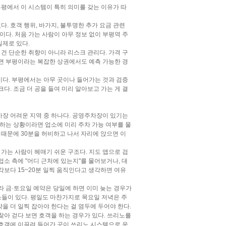
부평에서 이 시스템이 특히 의미를 갖는 이유가 따
다. 호객 행위, 바가지, 불투명한 추가 요금 관련
이다. 처음 가는 사람이 아무 정보 없이 부평역 주
실제로 있다.
건 단순한 취향이 아니라 리스크 관리다. 가격 구
하면 부평이라는 복잡한 상권에서도 예측 가능한 경
이다. 부평에서는 아무 곳이나 들어가는 것과 검증
다. 조금 더 공을 들여 미리 알아보고 가는 게 결
장 어려운 지역 중 하나다. 공영주차장이 있기는
 하는 상황이라면 업소에 미리 주차 가능 여부를 물
 때문에 30분을 허비하고 나서 자리에 앉으면 이
가는 사람이 헤매기 쉬운 구조다. 지도 앱으로 검
업소 측에 "어디 근처에 있는지"를 물어보거나, 대
각보다 15~20분 일찍 움직인다고 생각하면 여유
 금·토요일 예약은 당일에 하면 이미 늦는 경우가
업소들이 있다. 평일도 마찬가지로 목요일 저녁은 주
을 더 일찍 잡아야 한다는 걸 염두에 두어야 한다.
아 걷다 보면 호객을 하는 경우가 있다. 쓰리노를
 호객에 이끌려 들어간 곳이 쓰리노 시스템으로 운