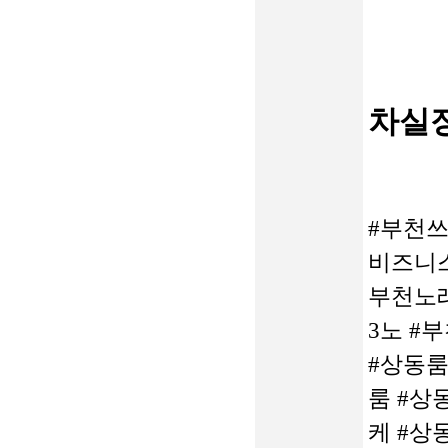
차실장 
#부천쓰
비즈니스
부천노래
3노 #
#상동룸
룸 #상
케 #상