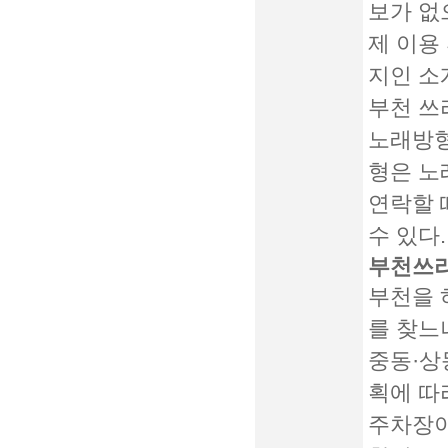
보가 없
제 이용
지인 소
부천 쓰
노래방형
형은 노
연락할 
수 있다.
부천쓰리
부천을 
를 찾느
중동·상
획에 따
주차장이