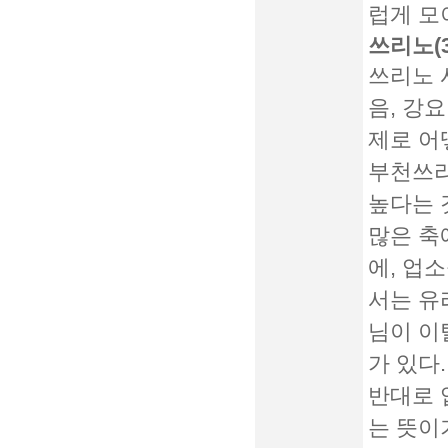
럽게 모
쓰리노(
쓰리노 
음, 강
제로 어
부천쓰리
높다
는 
많은 축
에, 업
서는 유
님이 이
가 있다.
반대로 
는 뜻이