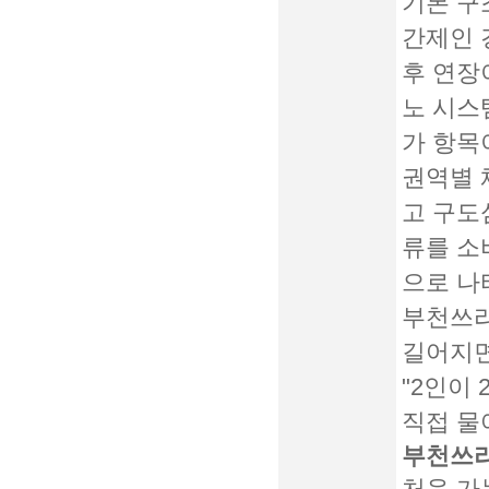
기본 
간제인 
후 연장
노 시스
가 항목
권역별 
고 구도
류를 소
으로 나
부천쓰리
길어지면
"2인이
직접 물
부천쓰리