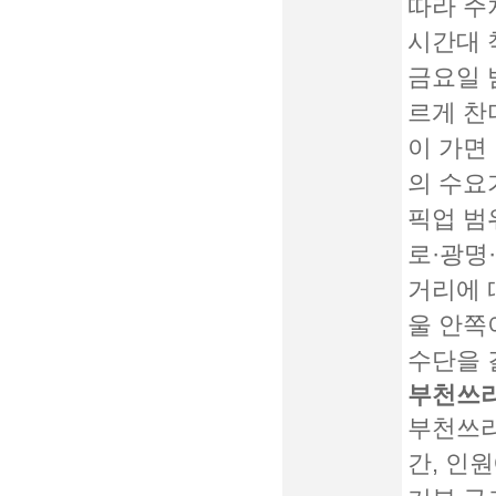
따라 주
시간대 
금요일 
르게 찬
이 가면
의 수요
픽업 범
로·광명
거리에 
울 안쪽
수단을 
부천쓰리
부천쓰리
간, 인