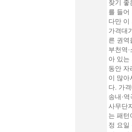
찾기 좋
를 들어
다만 이
가격대가
른 권역
부천역·
아 있는
동안 자
이 많아
다. 가
송내·역
사무단지
는 패턴
정 요일