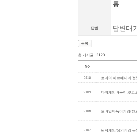
롱
답변대
답변
목록
총 게시글 :
2120
No
2110
로마의 아르메니아 점
2109
타워게임바둑이,맞고,
한 정산게임 사고보증~
2108
모바일바둑이게임(핸드
임바둑이 총판입니다 
2107
원탁게임/심의게임 문
둑이365 #바둑이123 