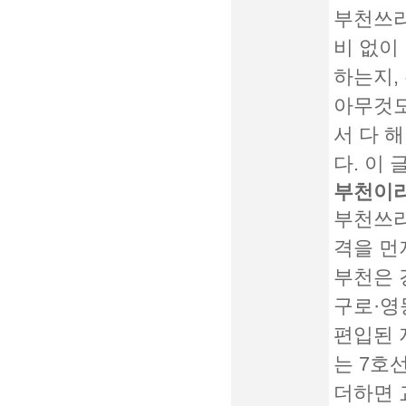
부천쓰리
비 없이
하는지,
아무것도
서 다 
다. 이 
부천이라
부천쓰리
격을 먼
부천은 
구로·영
편입된 
는 7호
더하면 