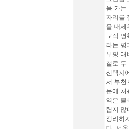
음 가는
자리를 
을 내세
교적 명
라는 평
부평 대
철로 두
선택지에
서 부천
문에 처
역은 블
렵지 않
정리하자
다. 서