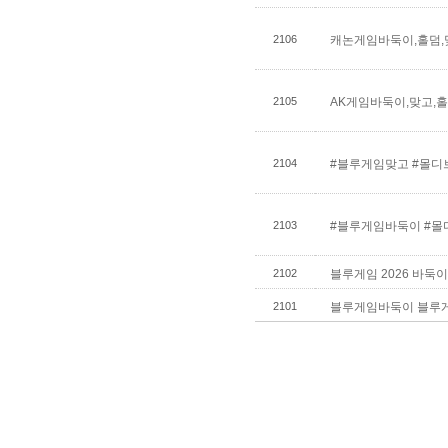
2106
캐논게임바둑이,홀덤,
이 루트
2105
AK게임바둑이,맞고,홀
드
2104
#블루게임맞고 #몰디
본사,총판
2103
#블루게임바둑이 #
이 문의줘요
2102
블루게임 2026 바
이트 ak게임 와일드
2101
블루게임바둑이 블루
바카라사이트 바둑이