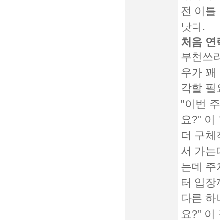
전 이틀
낫다.
처음 연
부천쓰리
우가 꽤
각할 필
"이번 
요?" 
더 구체
서 가는
는데 주
터 입장
다른 하
요?" 