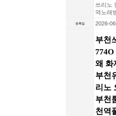
쓰리노 
역노래
2026-06
등록일
부천쓰
774
왜 
부천
리노 
부천
천역