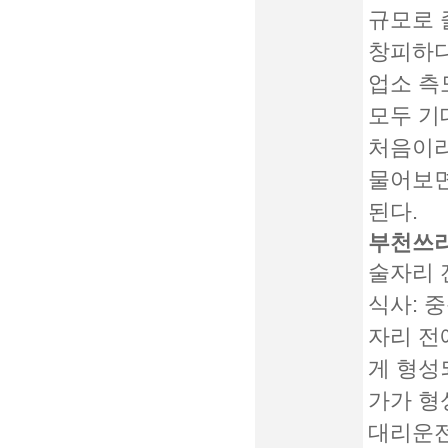
규모로 
창피하다
업소 측
모두 기
처음이라
물어보면
된다.
부천쓰리
술자리 
식사:
중
자리 전
게 형성
가가 형
대리운전