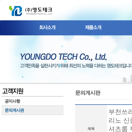
본문 바로가기
문의게시판
공지사항
문의게시판
부천쓰리
리노 신
셔츠룸 
제목