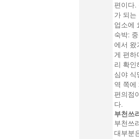
편이다.
가 되는
업소에 
숙박:
중
에서 왔
게 편하
리 확인
심야 식
역 쪽에
편의점이
다.
부천쓰리
부천쓰리
대부분