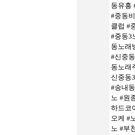
동유흥 
#중동비
클럽 #
#중동3
동노래
#신중동
동노래주
신중동3
#송내동
노 #원
하드코어
오케 #
노 #부