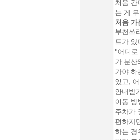
처음 간
는 게 
처음 가
부천쓰리
트가 있
"어디로
가 분산
가야 하
있고, 
안내받기
이동 방
주차가 
편하지만
하는 경