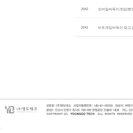
험
산
2042
모바일바둑이게임(핸드
모
판,매장,본사 입니다 
특
약
-
2041
비트게임바둑이,맞고,홀
https://babyplan
니다 정산게임,심의게임
쌍
둥
이
태
아
보
험
특
약
-
https://babypla
어
린
이
수
족
구
보
험
비
페이지 맨 위로 이동