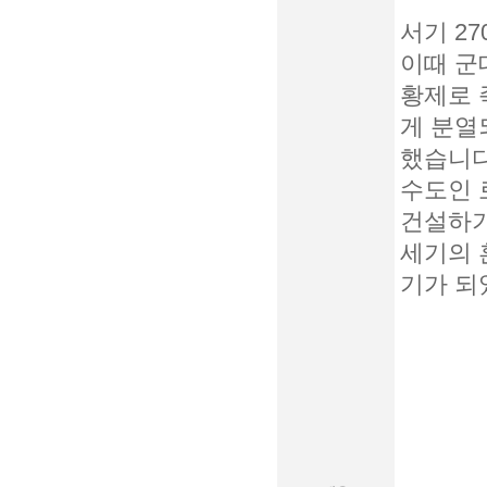
서기 2
이때 군
황제로 
게 분열
했습니다
수도인 
건설하기
세기의 
기가 되