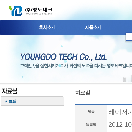
본문 바로가기
자료실
자료실
레이저가
제목
2012-10
등록일