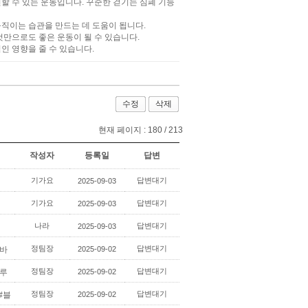
할 수 있는 운동입니다. 꾸준한 걷기는 심폐 기능
직이는 습관을 만드는 데 도움이 됩니다.
것만으로도 좋은 운동이 될 수 있습니다.
인 영향을 줄 수 있습니다.
수정
삭제
현재 페이지 :
180 / 213
작성자
등록일
답변
기가요
답변대기
2025-09-03
기가요
답변대기
2025-09-03
나라
답변대기
2025-09-03
정팀장
답변대기
#바
2025-09-02
정팀장
답변대기
블루
2025-09-02
정팀장
답변대기
#블
2025-09-02