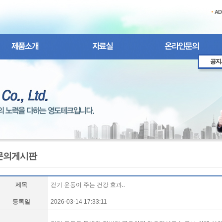
AD
공지
문의게시판
제목
걷기 운동이 주는 건강 효과..
등록일
2026-03-14 17:33:11