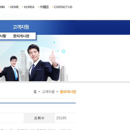
MIN
HOME
KOREA
中國語
CONTACT US
사항
문의게시판
홈
>
고객지원
>
문의게시판
조회수
25195